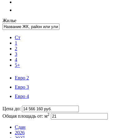
Жилье
Ст
1
2
3
4
5+
Евро 2
Евро 3
Евро 4
Цена до:
2
Общая площадь от:
м
Сдан
2026