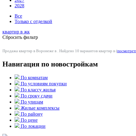
2027
2028
Все
Только с отделкой
квартир в
жк
Сбросить фильтр
Продажа квартир в Воронеже в . Найдено 10 вариантов квартир в (
посмотреть
Навигация по новостройкам
По комнатам
По условиям покупки
По классу жилья
По сроку сдачи
По улицам
Жилые комплексы
По району
По цене
По локации