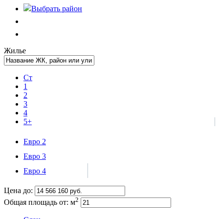
Выбрать
район
Жилье
Ст
1
2
3
4
5+
Евро 2
Евро 3
Евро 4
Цена до:
2
Общая площадь от:
м