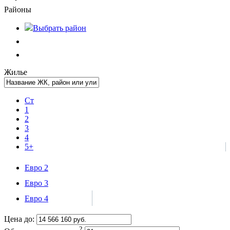
Районы
Выбрать
район
Жилье
Ст
1
2
3
4
5+
Евро 2
Евро 3
Евро 4
Цена до:
2